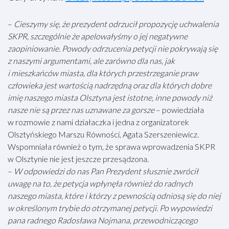
–
Cieszymy się, że prezydent odrzucił propozycję uchwalenia
SKPR, szczególnie że apelowałyśmy o jej negatywne
zaopiniowanie. Powody odrzucenia petycji nie pokrywają się
z naszymi argumentami, ale zarówno dla nas, jak
i mieszkańców miasta, dla których przestrzeganie praw
człowieka jest wartością nadrzędną oraz dla których dobre
imię naszego miasta Olsztyna jest istotne, inne powody niż
nasze nie są przez nas uznawane za gorsze
– powiedziała
w rozmowie z nami działaczka i jedna z organizatorek
Olsztyńskiego Marszu Równości, Agata Szerszeniewicz.
Wspomniała również o tym, że sprawa wprowadzenia SKPR
w Olsztynie nie jest jeszcze przesądzona.
–
W odpowiedzi do nas Pan Prezydent słusznie zwrócił
uwagę na to, że petycja wpłynęła również do radnych
naszego miasta, które i którzy z pewnością odniosą się do niej
w określonym trybie do otrzymanej petycji. Po wypowiedzi
pana radnego Radosława Nojmana, przewodniczącego