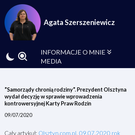
Przejdź
Agata Szerszeniewicz
do
treści
INFORMACJE O MNIE
MEDIA
”Samorządy chronią rodziny”. Prezydent Olsztyna
wydał decyzję w sprawie wprowadzenia
kontrowersyjnej Karty Praw Rodzin
09/07/2020
Cały artykuł:
Olsztyn.com.pl, 09.07.2020 rok