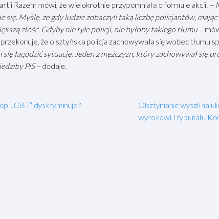
artii Razem mówi, że wielokrotnie przypomniała o formule akcji.
– M
cie się. Myślę, że gdy ludzie zobaczyli taką liczbę policjantów, mają
ększą złość. Gdyby nie tyle policji, nie byłoby takiego tłumu –
mów
przekonuje, że olsztyńska policja zachowywała się wobec tłumu sp
am się łagodzić sytuację. Jeden z mężczyzn, który zachowywał się p
iedziby PiS –
dodaje.
op LGBT” dyskryminuje?
Olsztynianie wyszli na u
wyrokowi Trybunału Ko