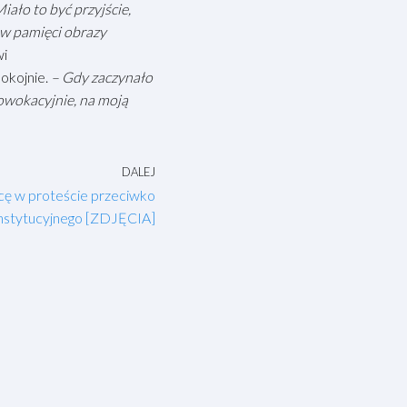
iało to być przyjście,
c w pamięci obrazy
i
okojnie.
– Gdy zaczynało
rowokacyjnie, na moją
DALEJ
licę w proteście przeciwko
nstytucyjnego [ZDJĘCIA]