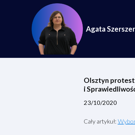
Przejdź
do
Agata Szersze
treści
Olsztyn protestu
i Sprawiedliwośc
23/10/2020
Cały artykuł:
Wyborc