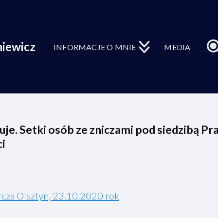
niewicz
INFORMACJE O MNIE
MEDIA
je. Setki osób ze zniczami pod siedzibą Pr
i
za Olsztyn, 23.10.2020 rok