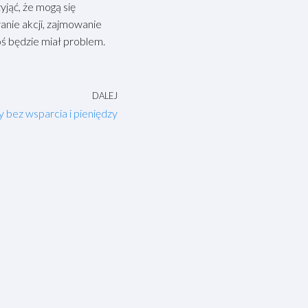
yjąć, że mogą się
wanie akcji, zajmowanie
oś będzie miał problem.
DALEJ
 bez wsparcia i pieniędzy