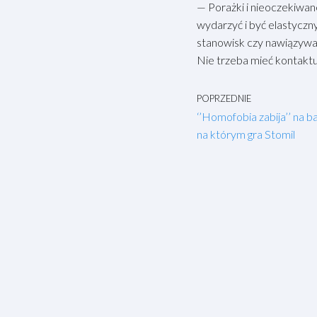
— Porażki i nieoczekiwane
wydarzyć i być elastyczny
stanowisk czy nawiązywan
Nie trzeba mieć kontaktu
POPRZEDNIE
‘’Homofobia zabija’’ na b
na którym gra Stomil