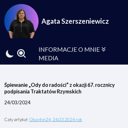
Przejdź
Agata Szerszeniewicz
do
treści
INFORMACJE O MNIE
MEDIA
Śpiewanie „Ody do radości” z okazji 67. rocznicy
podpisania Traktatów Rzymskich
24/03/2024
Cały artykuł:
Olszytyn24, 24.03.2024 rok