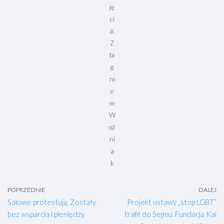
ję
ci
a:
Z
bi
g
ni
e
w
W
oź
ni
a
k
POPRZEDNIE
DALEJ
Salowe protestują. Zostały
Projekt ustawy „stop LGBT”
bez wsparcia i pieniędzy
trafił do Sejmu. Fundacja Kai