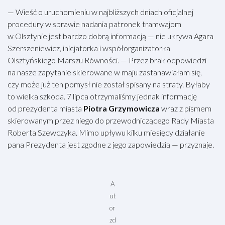
— Wieść o uruchomieniu w najbliższych dniach oficjalnej
procedury w sprawie nadania patronek tramwajom
w Olsztynie jest bardzo dobrą informacją — nie ukrywa Agara
Szerszeniewicz, inicjatorka i współorganizatorka
Olsztyńskiego Marszu Równości. — Przez brak odpowiedzi
na nasze zapytanie skierowane w maju zastanawiałam się,
czy może już ten pomysł nie został spisany na straty. Byłaby
to wielka szkoda. 7 lipca otrzymaliśmy jednak informację
od prezydenta miasta
Piotra Grzymowicza
wraz z pismem
skierowanym przez niego do przewodniczącego Rady Miasta
Roberta Szewczyka. Mimo upływu kilku miesięcy działanie
pana Prezydenta jest zgodne z jego zapowiedzią — przyznaje.
A
ut
or
zd